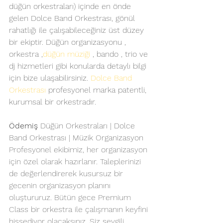
düğün orkestraları) içinde en önde 
gelen Dolce Band Orkestrası, gönül 
rahatlığı ile çalışabileceğiniz üst düzey 
bir ekiptir. Düğün organizasyonu , 
orkestra ,
düğün müziği
 , bando , trio ve 
dj hizmetleri gibi konularda detaylı bilgi 
için bize ulaşabilirsiniz. 
Dolce Band 
Orkestrası
 profesyonel marka patentli, 
kurumsal bir orkestradır.
Ödemiş
 Düğün Orkestraları | Dolce 
Band Orkestrası | Müzik Organizasyon
Profesyonel ekibimiz, her organizasyon 
için özel olarak hazırlanır. Taleplerinizi 
de değerlendirerek kusursuz bir 
gecenin organizasyon planını 
oluştururuz. Bütün gece Premium 
Class bir orkestra ile çalışmanın keyfini 
hissediyor olacaksınız. Siz sevgili 