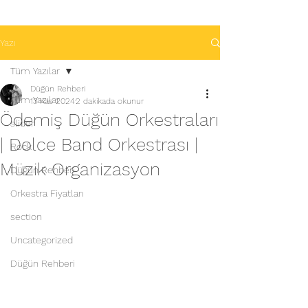
Yazı
Tüm Yazılar
Düğün Rehberi
Tüm Yazılar
13 Kas 2024
2 dakikada okunur
Ödemiş Düğün Orkestraları
slider
| Dolce Band Orkestrası |
Rock
Müzik Organizasyon
Düğün Rehberi
Orkestra Fiyatları
section
Uncategorized
Düğün Rehberi