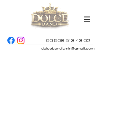
+90 506 513 43 02
dolcebandizmir@gmail.com