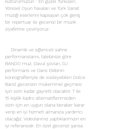
kültürümüzün ” En güzel Türküleri, 
Yöresel Oyun havaları ve Türk Sanat 
müziği eserlerini kapsayan çok geniş 
bir repertuar ile gecenizi bir müzik 
ziyafetine çeviriyoruz.
    Dinamik ve eğlenceli sahne 
performanslarını, talebinize göre 
BANDO muz, Davul şovları, DJ 
performans ve Dans Ekibinin 
koreografileriyle de süsleyebilen Dolce 
Band ,gecenizin mükemmel geçmesi 
için sizin kadar gayretli olacaktır. 7 ile 
15 kişilik kadro alternatiflerimizden 
sizin için en uygun olana beraber karar 
verip en iyi hizmeti almanıza yardımcı 
olacağız. Videolarımız yaptıklarımızın en 
iyi referansıdır. En özel gecenizi şansa 