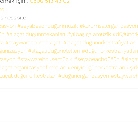
çmek İçin : 
0506 513 43 02
nd
siness.site
zasyon
#seyabeachdüğünmüzik
#kurumsalorganizasyon
ün
#alaçatıdüğünmekanları
#yılbaşıgalamüzik
#düğünork
ra
#staywarehousealaçatı
#alaçatıdüğünorkestrafiyatları
ganizasyon
#alaçatıdüğünotelleri
#düğünorkestrafiyatlar
zasyon
#staywarehousemüzik
#seyabeachdüğün
#alaça
laçatıorganizasyonfirmaları
#eniyidüğünorkestraları
#şir
laçatıdüğünorkestraları
#düğünorganizasyon
#stayware