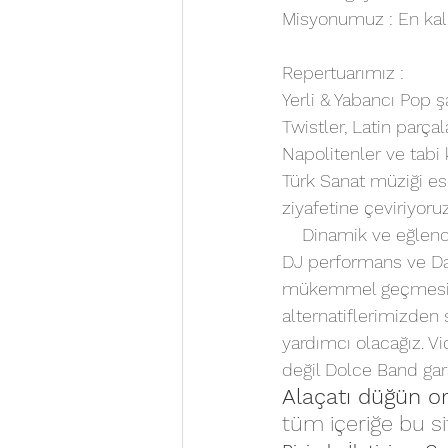
Misyonumuz : En kali
Repertuarımız :
Yerli & Yabancı Pop şa
Twistler, Latin parça
Napolitenler ve tabi 
Türk Sanat müziği ese
ziyafetine çeviriyoruz
    Dinamik ve eğlen
DJ performans ve Dan
mükemmel geçmesi için
alternatiflerimizden 
yardımcı olacağız. Vi
değil Dolce Band gar
Alaçatı düğün o
tüm içeriğe bu si