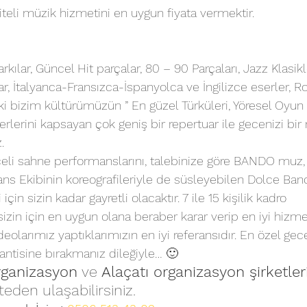
teli müzik hizmetini en uygun fiyata vermektir.
rkılar, Güncel Hit parçalar, 80 – 90 Parçaları, Jazz Klasikl
lar, İtalyanca-Fransızca-İspanyolca ve İngilizce eserler, R
ki bizim kültürümüzün ” En güzel Türküleri, Yöresel Oyun 
rlerini kapsayan çok geniş bir repertuar ile gecenizi bir
.
celi sahne performanslarını, talebinize göre BANDO muz, D
s Ekibinin koreografileriyle de süsleyebilen Dolce Band
 sizin kadar gayretli olacaktır. 7 ile 15 kişilik kadro 
sizin için en uygun olana beraber karar verip en iyi hizm
deolarımız yaptıklarımızın en iyi referansıdır. En özel gec
antisine bırakmanız dileğiyle… 🙂
rganizasyon
 ve 
Alaçatı organizasyon şirketler
teden ulaşabilirsiniz.