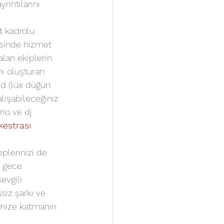
rıntılarını 
t kadrolu 
esinde hizmet 
alan ekiplerin 
nı oluşturan 
nd (lüx düğün 
lışabileceğiniz 
rio ve dj 
estrası
plerinizi de 
n gece 
evgili 
siz şarkı ve 
emize katmanın 