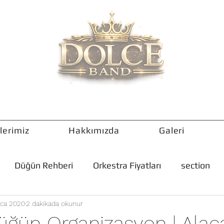
lerimiz
Hakkımızda
Galeri
Düğün Rehberi
Orkestra Fiyatları
section
Oca 2020
2 dakikada okunur
üğün Organizasyon | Alaça