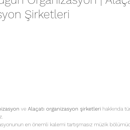
yon Şirketleri
nizasyon
 ve 
Alaçatı organizasyon şirketleri
ha
kkında tü
z.
zasyonunun en önemli kalemi tartışmasız müzik bölümüdür.