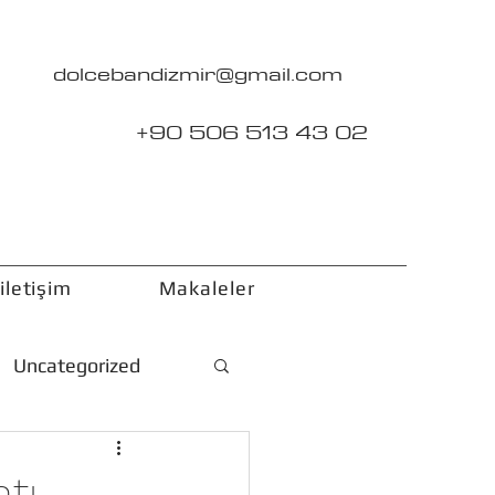
dolcebandizmir@gmail.com
+90 506 513 43 02
iletişim
Makaleler
Uncategorized
tı