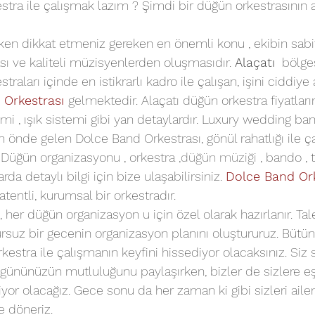
stra ile çalışmak lazım ? Şimdi bir düğün orkestrasının ay
erken dikkat etmeniz gereken en önemli konu , ekibin sabi
sı ve kaliteli müzisyenlerden oluşmasıdır. 
Alaçatı
  bölg
raları içinde en istikrarlı kadro ile çalışan, işini ciddiye 
 Orkestrası
gelmektedir. Alaçatı düğün orkestra fiyatları
mi , ışık sistemi gibi yan detaylardır. Luxury wedding ba
en önde gelen Dolce Band Orkestrası, gönül rahatlığı ile ça
. Düğün organizasyonu , orkestra 
,
düğün müziği
, bando , t
rda detaylı bilgi için bize ulaşabilirsiniz. 
Dolce Band Ork
entli, kurumsal bir orkestradır.
 her düğün organizasyon u için özel olarak hazırlanır. Tale
rsuz bir gecenin organizasyon planını oluştururuz. Bütü
estra ile çalışmanın keyfini hissediyor olacaksınız. Siz s
 gününüzün mutluluğunu paylaşırken, bizler de sizlere eş
iyor olacağız. Gece sonu da her zaman ki gibi sizleri ail
e döneriz.