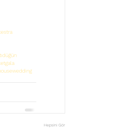
estra
ı
tıdüğün
ketgala
housewedding
Hepsini Gör