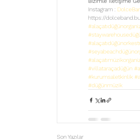
Bizimle İletişime Ge
Instagram : 
DolceBa
https://dolceband.bu
#alaçatıdüğünorgani
#staywarehousedüğ
#alaçatıdüğünorkest
#seyabeachdüğünor
#alaçatımüzikorgani
#villataraçadüğün
#a
#kurumsaletkinlik
#a
#düğünmüzik
Son Yazılar