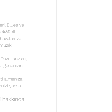
eri, Blues ve 
ock&Roll, 
havaları ve 
 müzik 
avul şovları, 
 ,gecenizin 
eti almanıza 
enizi şansa 
i
 hakkında 