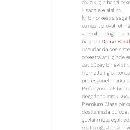
müzik için hangi orke
kısaca ele alalım…
İyi bir orkestra seç
olması , provalı olma
verebilen düğün orkest
başında 
Dolce Band
unsurlar da ses siste
orkestraları) içinde 
üst düzey bir ekiptir
hizmetleri gibi konula
profesyonel marka pat
Profesyonel ekibimiz,
değerlendirerek kusu
Premium Class bir ork
dostlarınızla bu özel
şovlarımızla eşlik ed
mutluluğuyla evimiz