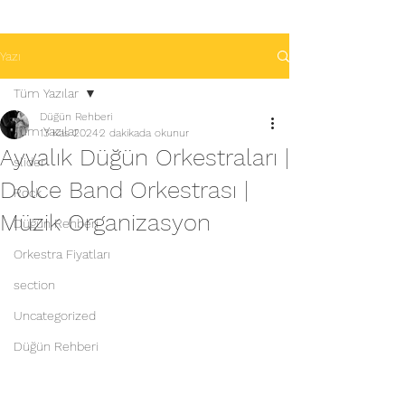
Yazı
Tüm Yazılar
Düğün Rehberi
Tüm Yazılar
13 Kas 2024
2 dakikada okunur
Ayvalık Düğün Orkestraları |
slider
Dolce Band Orkestrası |
Rock
Müzik Organizasyon
Düğün Rehberi
Orkestra Fiyatları
section
Uncategorized
Düğün Rehberi