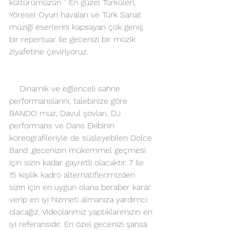
kültürümüzün ” En güzel Türküleri, 
Yöresel Oyun havaları ve Türk Sanat 
müziği eserlerini kapsayan çok geniş 
bir repertuar ile gecenizi bir müzik 
ziyafetine çeviriyoruz.
    Dinamik ve eğlenceli sahne 
performanslarını, talebinize göre 
BANDO muz, Davul şovları, DJ 
performans ve Dans Ekibinin 
koreografileriyle de süsleyebilen Dolce 
Band ,gecenizin mükemmel geçmesi 
için sizin kadar gayretli olacaktır. 7 ile 
15 kişilik kadro alternatiflerimizden 
sizin için en uygun olana beraber karar 
verip en iyi hizmeti almanıza yardımcı 
olacağız. Videolarımız yaptıklarımızın en 
iyi referansıdır. En özel gecenizi şansa 