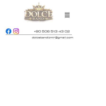
+90 506 513 43 02
dolcebandizmir@gmail.com