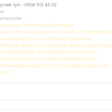
çmek İçin : 
0506 513 43 02
nd
siness.site
ganizasyon
#bodrumdüğünmekanları
zasyonfirmaları
#düğünorkestrabodrum
#bodrumdüğü
weddinginbodrum
#bodrumdüğünorkestraları
afiyatları
#bodrummüzikgrupları
#bodrumdüğünfiyatla
drumdüğünotelleri
#eniyidüğünorkestrasıbodrum
inlik
#bodrummusic
#düğünorkestralarıbodrum
h
#weddingbandbodrum
#bodrumdüğünorganizasyon
trası