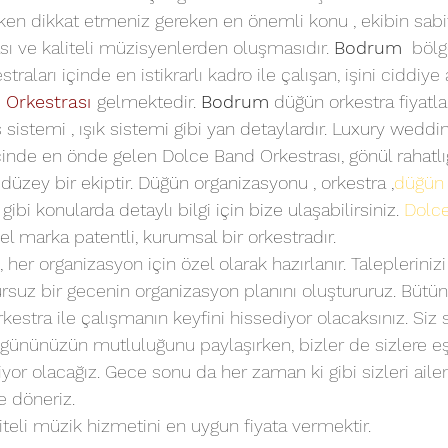
erken dikkat etmeniz gereken en önemli konu , ekibin sabi
sı ve kaliteli müzisyenlerden oluşmasıdır. 
Bodrum
  böl
raları içinde en istikrarlı kadro ile çalışan, işini ciddiye 
 Orkestrası
gelmektedir. 
Bodrum
 düğün orkestra fiyatla
 sistemi , ışık sistemi gibi yan detaylardır. Luxury weddi
çinde en önde gelen Dolce Band Orkestrası, gönül rahatlığ
 düzey bir ekiptir. Düğün organizasyonu , orkestra ,
düğün 
 gibi konularda detaylı bilgi için bize ulaşabilirsiniz. 
Dolc
el marka patentli, kurumsal bir orkestradır.
 her organizasyon için özel olarak hazırlanır. Taleplerinizi
rsuz bir gecenin organizasyon planını oluştururuz. Bütü
estra ile çalışmanın keyfini hissediyor olacaksınız. Siz s
 gününüzün mutluluğunu paylaşırken, bizler de sizlere eş
iyor olacağız. Gece sonu da her zaman ki gibi sizleri ail
e döneriz.
teli müzik hizmetini en uygun fiyata vermektir.