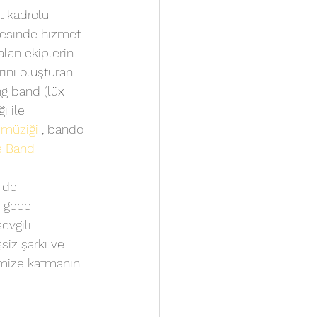
t kadrolu 
gesinde hizmet 
alan ekiplerin 
rını oluşturan 
ng band (lüx 
ı ile 
müziği
 , bando 
e Band 
 de 
n gece 
evgili 
siz şarkı ve 
emize katmanın 