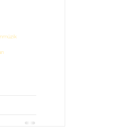
nmüzik
rı