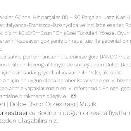
rkılar, Güncel Hit parçalar, 80 – 90 Parçaları, Jazz Klasikl
lar, İtalyanca-Fransızca-İspanyolca ve İngilizce eserler, R
ki bizim kültürümüzün ” En güzel Türküleri, Yöresel Oyun 
rlerini kapsayan çok geniş bir repertuar ile gecenizi bir
.
celi sahne performanslarını, talebinize göre BANDO muz, D
s Ekibinin koreografileriyle de süsleyebilen Dolce Band
 sizin kadar gayretli olacaktır. 7 ile 15 kişilik kadro 
sizin için en uygun olana beraber karar verip en iyi hizm
deolarımız yaptıklarımızın en iyi referansıdır. En özel gec
antisine bırakmanız dileğiyle… 🙂
 | Dolce Band Orkestrası | Müzik
rkestrası
 ve Bodrum 
düğün orkestra fiyatları
teden ulaşabilirsiniz.