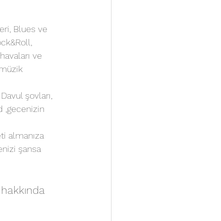
eri, Blues ve 
ock&Roll, 
havaları ve 
 müzik 
avul şovları, 
 ,gecenizin 
eti almanıza 
enizi şansa 
 hakkında 