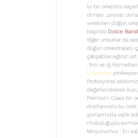
İyi bir orkestra seç
olması , provalı olma
verebilen düğün orkest
başında 
Dolce Band
diğer unsurlar da ses
düğün orkestraları) i
çalışabileceğiniz üst
, trio ve dj hizmetleri
Orkestrası
 profesyon
Profesyonel ekibimiz,
değerlendirerek kusu
Premium Class bir ork
dostlarınızla bu özel
şovlarımızla eşlik ed
mutluluğuyla evimiz
Misyonumuz : En kali