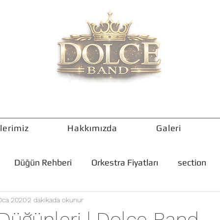
lerimiz
Hakkımızda
Galeri
Düğün Rehberi
Orkestra Fiyatları
section
Oca 2020
2 dakikada okunur
üğünleri | Dolce Band