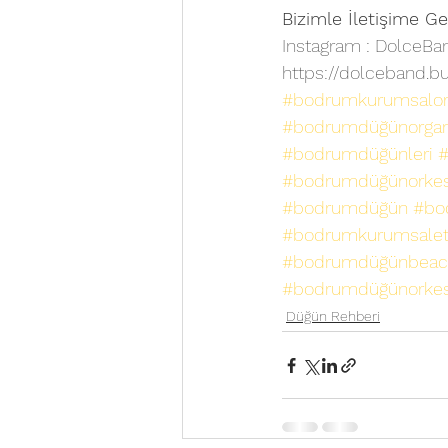
Bizimle İletişime Ge
Instagram : 
DolceBa
https://dolceband.bu
#bodrumkurumsalor
#bodrumdüğünorgani
#bodrumdüğünleri
#
#bodrumdüğünorkestr
#bodrumdüğün
#bo
#bodrumkurumsaletk
#bodrumdüğünbeac
#bodrumdüğünorkes
Düğün Rehberi