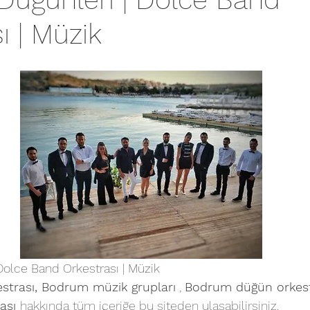
ı | Müzik
olce Band Orkestrası | Müzik
trası,
 Bodrum müzik grupları
, 
Bodrum 
düğün orkestr
ası 
hakkında tüm içeriğe bu siteden ulaşabilirsiniz.