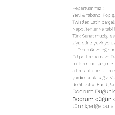
Repertuarımız :
Yerli & Yabancı Pop şa
Twistler, Latin parça
Napolitenler ve tabi 
Türk Sanat müziği ese
ziyafetine çeviriyoruz
    Dinamik ve eğlen
DJ performans ve Dan
mükemmel geçmesi için
alternatiflerimizden 
yardımcı olacağız. Vi
değil Dolce Band gar
Bodrum Düğünleri
Bodrum düğün o
tüm içeriğe bu si