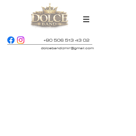
+90 506 513 43 02
dolcebandizmir@gmail.com