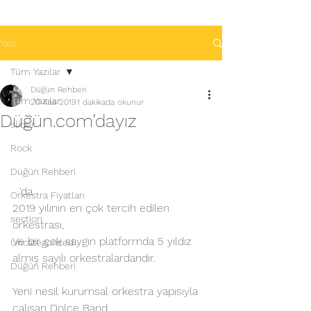
Yazı
Tüm Yazılar
Düğün Rehberi
Tüm Yazılar
20 Kas 2019
1 dakikada okunur
Düğün.com’dayız
slider
Rock
Düğün Rehberi
  ‘da
Orkestra Fiyatları
2019 yılının en çok tercih edilen 
section
orkestrası,
Ve bir çok saygın platformda 5 yıldız 
Uncategorized
almış sayılı orkestralardandır.
Düğün Rehberi
Yeni nesil kurumsal orkestra yapısıyla 
çalışan Dolce Band,