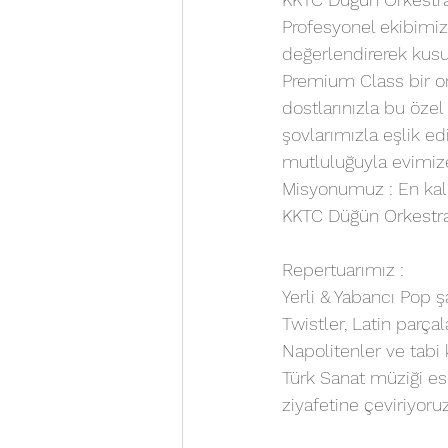
Profesyonel ekibimiz,
değerlendirerek kusu
Premium Class bir ork
dostlarınızla bu özel
şovlarımızla eşlik ed
mutluluğuyla evimiz
Misyonumuz : En kali
KKTC Düğün Orkestral
Repertuarımız :
Yerli & Yabancı Pop şa
Twistler, Latin parça
Napolitenler ve tabi 
Türk Sanat müziği ese
ziyafetine çeviriyoruz