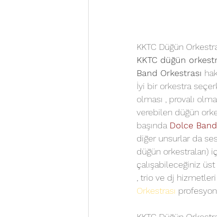
KKTC Düğün Orkestral
KKTC düğün orkestr
Band Orkestrası 
hak
İyi bir orkestra seç
olması , provalı olma
verebilen düğün orkest
başında 
Dolce Band
diğer unsurlar da ses
düğün orkestraları) i
çalışabileceğiniz üst
, trio ve dj hizmetleri
Orkestrası
 profesyon
KKTC Düğün Orkestral