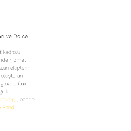
rı
 ve Dolce 
t kadrolu 
inde hizmet 
alan ekiplerin 
 oluşturan 
ng band (lüx 
ı ile 
müziği
 , bando 
e Band 