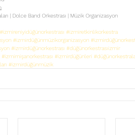
m
arı | Dolce Band Orkestrası | Müzik Organizasyon
#izmireniyidüğünorkestrası
#izmiretkinlikorkestra
asyon
#izmirdüğünmüzikorganizasyon
#izmirdüğünorkestr
syon
#izmirdüğünorkestrası
#düğünorkestrasıizmir
#izmirnişanorkestrası
#izmirdüğünleri
#düğünorkestrala
arı
#izmirdüğünmüzik