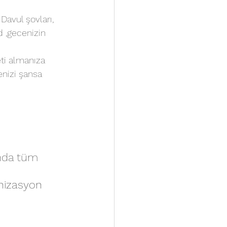
avul şovları, 
 ,gecenizin 
eti almanıza 
enizi şansa 
nda tüm 
anizasyon