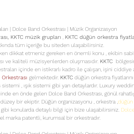
arı | Dolce Band Orkestrası | Müzik Organizasyon
ası,
 KKTC müzik grupları
, 
KKTC 
düğün orkestra fiyatla
kında tüm içeriğe bu siteden ulaşabilirsiniz.
erken dikkat etmeniz gereken en önemli konu , ekibin sabi
sı ve kaliteli müzisyenlerden oluşmasıdır. 
KKTC
  bölges
raları içinde en istikrarlı kadro ile çalışan, işini ciddiye 
 Orkestrası
gelmektedir. 
KKTC
 düğün orkestra fiyatlarını
 sistemi , ışık sistemi gibi yan detaylardır. Luxury weddi
çinde en önde gelen Dolce Band Orkestrası, gönül rahatlığ
 düzey bir ekiptir. Düğün organizasyonu , orkestra ,
düğün 
 gibi konularda detaylı bilgi için bize ulaşabilirsiniz. 
Dolc
el marka patentli, kurumsal bir orkestradır.
arı | Dolce Band Orkestrası | Müzik Organizasyon