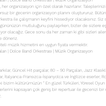
 her organizasyon için özel olarak hazırlanır. Taleplerinizi
rsuz bir gecenin organizasyon planını oluştururuz. Bütü
estra ile çalışmanın keyfini hissediyor olacaksınız. Siz s
 gününüzün mutluluğunu paylaşırken, bizler de sizlere eş
iyor olacağız. Gece sonu da her zaman ki gibi sizleri ail
e döneriz.
teli müzik hizmetini en uygun fiyata vermektir.
arı | Dolce Band Orkestrası | Müzik Organizasyon
rkılar, Güncel Hit parçalar, 80 – 90 Parçaları, Jazz Klasikl
lar, İtalyanca-Fransızca-İspanyolca ve İngilizce eserler, R
ki bizim kültürümüzün ” En güzel Türküleri, Yöresel Oyun 
rlerini kapsayan çok geniş bir repertuar ile gecenizi bir
.