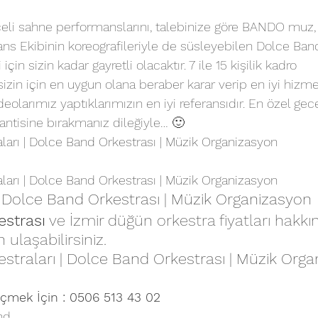
celi sahne performanslarını, talebinize göre BANDO muz, D
s Ekibinin koreografileriyle de süsleyebilen Dolce Band
 sizin kadar gayretli olacaktır. 7 ile 15 kişilik kadro 
sizin için en uygun olana beraber karar verip en iyi hizm
deolarımız yaptıklarımızın en iyi referansıdır. En özel gec
antisine bırakmanız dileğiyle… 🙂 
arı | Dolce Band Orkestrası | Müzik Organizasyon
arı | Dolce Band Orkestrası | Müzik Organizasyon
 Dolce Band Orkestrası | Müzik Organizasyon
strası
 ve İzmir 
düğün orkestra fiyatları
 hakkı
 ulaşabilirsiniz.
traları | Dolce Band Orkestrası | Müzik Org
çmek İçin : 
0506 513 43 02
nd