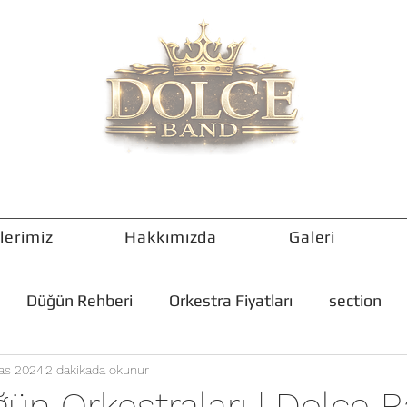
lerimiz
Hakkımızda
Galeri
Düğün Rehberi
Orkestra Fiyatları
section
Kas 2024
2 dakikada okunur
ün Orkestraları | Dolce 