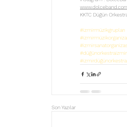
www.dolceband.co
KKTC Düğün Orkestral
#izmirmüzikgrupları
#izmirmüzikorganiz
#izmirsanatorganiza
#düğünorkestraizmir
#izmirdüğünorkestral
Son Yazılar