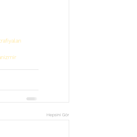
afiyaları
rıizmir
Hepsini Gör