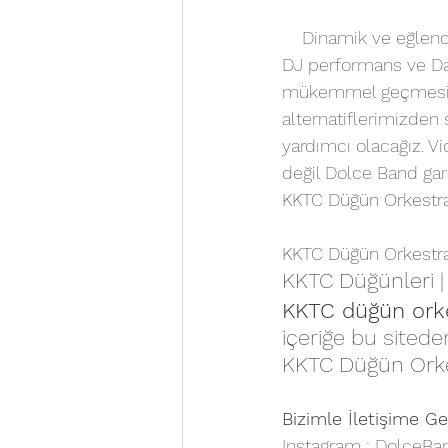
    Dinamik ve eğlen
DJ performans ve Dan
mükemmel geçmesi için
alternatiflerimizden 
yardımcı olacağız. Vi
değil Dolce Band gar
KKTC Düğün Orkestral
KKTC Düğün Orkestral
KKTC Düğünleri |
KKTC düğün orke
içeriğe bu siteden
KKTC Düğün Orkes
Bizimle İletişime Ge
Instagram : 
DolceBa