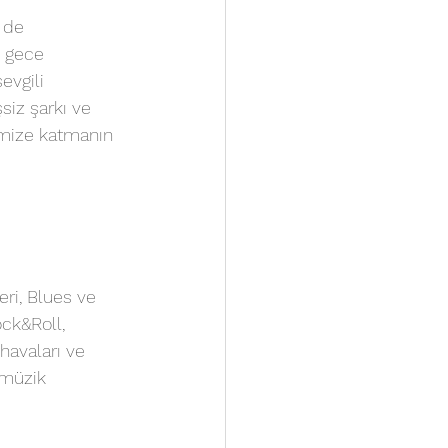
 de 
n gece 
evgili 
siz şarkı ve 
emize katmanın 
eri, Blues ve 
ock&Roll, 
havaları ve 
 müzik 