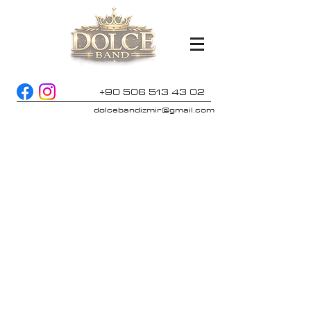
+90 506 513 43 02
dolcebandizmir@gmail.com