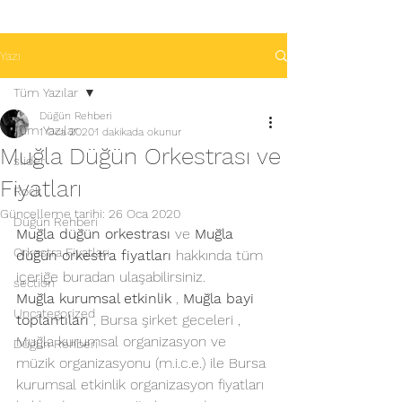
Yazı
Tüm Yazılar
Düğün Rehberi
Tüm Yazılar
1 Oca 2020
1 dakikada okunur
Muğla Düğün Orkestrası ve
slider
Fiyatları
Rock
Güncelleme tarihi:
26 Oca 2020
Düğün Rehberi
Muğla düğün orkestrası
 ve 
Muğla 
Orkestra Fiyatları
düğün orkestra fiyatları
 hakkında tüm 
içeriğe buradan ulaşabilirsiniz.
section
Muğla kurumsal etkinlik
 ,
 Muğla bayi 
Uncategorized
toplantıları
 , Bursa şirket geceleri , 
Muğla kurumsal organizasyon ve 
Düğün Rehberi
müzik organizasyonu (m.i.c.e.) ile Bursa 
kurumsal etkinlik organizasyon fiyatları 