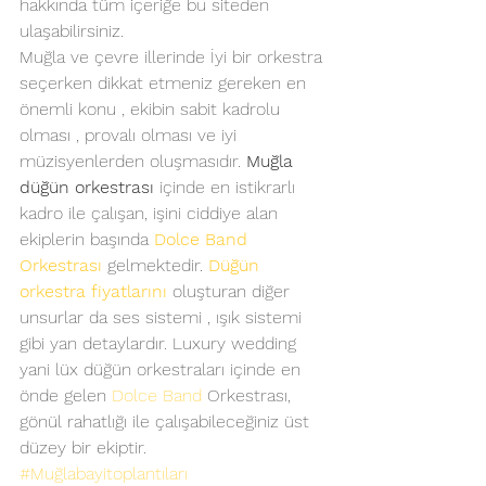
hakkında tüm içeriğe bu siteden 
ulaşabilirsiniz.
Muğla ve çevre illerinde İyi bir orkestra 
seçerken dikkat etmeniz gereken en 
önemli konu , ekibin sabit kadrolu 
olması , provalı olması ve iyi 
müzisyenlerden oluşmasıdır. 
Muğla 
düğün orkestrası
 içinde en istikrarlı 
kadro ile çalışan, işini ciddiye alan 
ekiplerin başında 
Dolce Band 
Orkestrası
 gelmektedir.
 Düğün 
orkestra fiyatlarını
 oluşturan diğer 
unsurlar da ses sistemi , ışık sistemi 
gibi yan detaylardır. Luxury wedding 
yani lüx düğün orkestraları içinde en 
önde gelen 
Dolce Band
 Orkestrası, 
gönül rahatlığı ile çalışabileceğiniz üst 
düzey bir ekiptir.
#Muğlabayitoplantıları