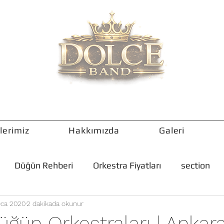
lerimiz
Hakkımızda
Galeri
Düğün Rehberi
Orkestra Fiyatları
section
Oca 2020
2 dakikada okunur
ğün Orkestraları | Ankar