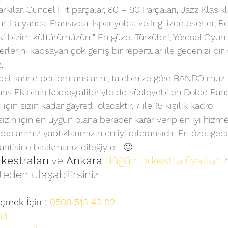
rkılar, Güncel Hit parçalar, 80 – 90 Parçaları, Jazz Klasikl
lar, İtalyanca-Fransızca-İspanyolca ve İngilizce eserler, R
ki bizim kültürümüzün ” En güzel Türküleri, Yöresel Oyun 
rlerini kapsayan çok geniş bir repertuar ile gecenizi bir
.
celi sahne performanslarını, talebinize göre BANDO muz, D
s Ekibinin koreografileriyle de süsleyebilen Dolce Band
 sizin kadar gayretli olacaktır. 7 ile 15 kişilik kadro 
sizin için en uygun olana beraber karar verip en iyi hizm
deolarımız yaptıklarımızın en iyi referansıdır. En özel gec
antisine bırakmanız dileğiyle… 🙂
kestraları
 ve 
Ankara
düğün orkestra fiyatları
 
teden ulaşabilirsiniz.
çmek İçin : 
0506 513 43 02
nd