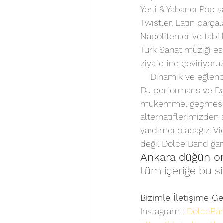
Yerli & Yabancı Pop şa
Twistler, Latin parça
Napolitenler ve tabi 
Türk Sanat müziği ese
ziyafetine çeviriyoruz
    Dinamik ve eğlen
DJ performans ve Dan
mükemmel geçmesi için
alternatiflerimizden 
yardımcı olacağız. Vi
değil Dolce Band gar
Ankara düğün or
tüm içeriğe bu si
Bizimle İletişime Ge
Instagram : 
DolceBa