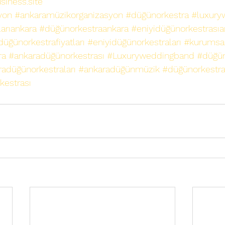
siness.site
yon
#ankaramüzikorganizasyon
#düğünorkestra
#luxury
arıankara
#düğünorkestraankara
#eniyidüğünorkestrasıa
düğünorkestrafiyatları
#eniyidüğünorkestraları
#kurumsal
ra
#ankaradüğünorkestrası
#Luxuryweddingband
#düğün
adüğünorkestraları
#ankaradüğünmüzik
#düğünorkestraf
kestrası