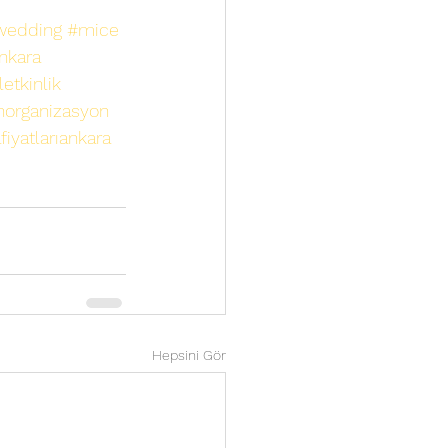
wedding
#mice
nkara
etkinlik
organizasyon
iyatlarıankara
Hepsini Gör