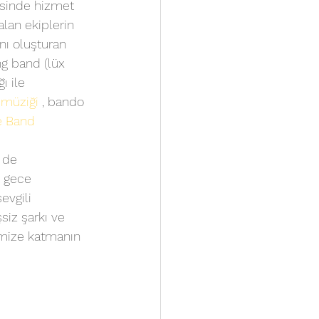
esinde hizmet 
alan ekiplerin 
nı oluşturan 
ng band (lüx 
ı ile 
müziği
 , bando 
e Band 
 de 
n gece 
evgili 
siz şarkı ve 
emize katmanın 