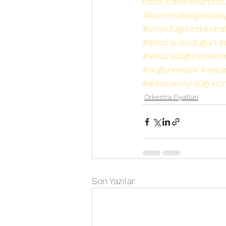
https://dolceband.bu
#kurumsalorganizas
#eniyidüğünorkestral
#ankaralüksdüğün
#
#ankaradüğünorkest
#düğünmüzik
#ankar
#ankaraeniyidüğünor
Orkestra Fiyatları
Son Yazılar