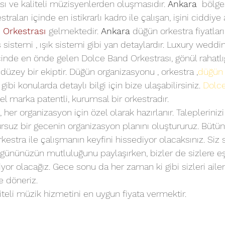
sı ve kaliteli müzisyenlerden oluşmasıdır. 
Ankara
  bölg
raları içinde en istikrarlı kadro ile çalışan, işini ciddiye 
 Orkestrası
gelmektedir. 
Ankara
 düğün orkestra fiyatları
 sistemi , ışık sistemi gibi yan detaylardır. Luxury weddi
çinde en önde gelen Dolce Band Orkestrası, gönül rahatlığ
 düzey bir ekiptir. Düğün organizasyonu , orkestra ,
düğün 
 gibi konularda detaylı bilgi için bize ulaşabilirsiniz. 
Dolc
el marka patentli, kurumsal bir orkestradır.
 her organizasyon için özel olarak hazırlanır. Taleplerinizi
rsuz bir gecenin organizasyon planını oluştururuz. Bütü
estra ile çalışmanın keyfini hissediyor olacaksınız. Siz s
 gününüzün mutluluğunu paylaşırken, bizler de sizlere eş
iyor olacağız. Gece sonu da her zaman ki gibi sizleri ail
e döneriz.
teli müzik hizmetini en uygun fiyata vermektir.