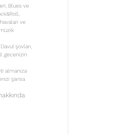
eri, Blues ve 
ock&Roll, 
havaları ve 
 müzik 
avul şovları, 
 ,gecenizin 
eti almanıza 
enizi şansa 
hakkında 