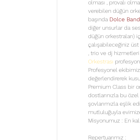
olması , provalı olma
verebilen düğün orkest
başında 
Dolce Band
diğer unsurlar da ses
düğün orkestraları) i
çalışabileceğiniz üst
, trio ve dj hizmetleri
Orkestrası
 profesyon
Profesyonel ekibimiz,
değerlendirerek kusu
Premium Class bir ork
dostlarınızla bu özel
şovlarımızla eşlik ed
mutluluğuyla evimiz
Misyonumuz : En kali
Repertuarımız :