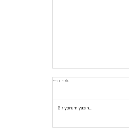
Yorumlar
Bir yorum yazın...
Uşak Düğün Orkestra Fiyatları